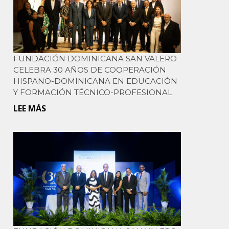
GRUPO
SAN
VALERO
EN
FUNDACIÓN DOMINICANA SAN VALERO
SU
CELEBRA 30 AÑOS DE COOPERACIÓN
LABOR
HISPANO-DOMINICANA EN EDUCACIÓN
CON
Y FORMACIÓN TÉCNICO-PROFESIONAL
LOS
LEE MÁS
SOBRE
MÁS
FUNDACIÓN
DESFAVORECIDOS
DOMINICANA
SAN
VALERO
CELEBRA
30
AÑOS
DE