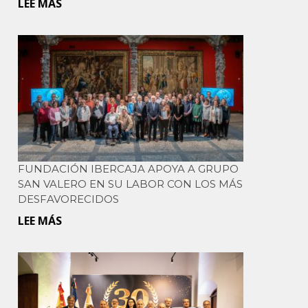
LEE MÁS
SOBRE
LA
EL
PROFESIONALIZACIÓN
MINISTRO
DE
DE
LA
EDUCACIÓN
INDUSTRIA
VISITA
DE
EL
LA
POLITÉCNICO
BELLEZA
ARAGÓN
EN
FUNDACIÓN IBERCAJA APOYA A GRUPO
DE
RD
SAN VALERO EN SU LABOR CON LOS MÁS
FUNDOSVA
DESFAVORECIDOS
LEE MÁS
SOBRE
FUNDACIÓN
IBERCAJA
APOYA
A