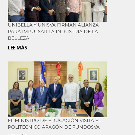
PAPA
LEÓN
XIV
UNIBELLA Y UNISVA FIRMAN ALIANZA
EN
PARA IMPULSAR LA INDUSTRIA DE LA
MADRID
BELLEZA
LEE MÁS
SOBRE
UNIBELLA
Y
UNIVERSIDAD
DOMINICANA
SAN
VALERO
FIRMAN
ALIANZA
EL MINISTRO DE EDUCACIÓN VISITA EL
PARA
POLITÉCNICO ARAGÓN DE FUNDOSVA
IMPULSAR