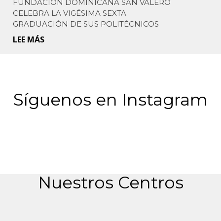
FUNDACIÓN DOMINICANA SAN VALERO
COOPERACIÓN
CELEBRA LA VIGÉSIMA SEXTA
HISPANO-
GRADUACIÓN DE SUS POLITÉCNICOS
DOMINICANA
LEE MÁS
SOBRE
EN
FUNDACIÓN
EDUCACIÓN
DOMINICANA
Y
SAN
FORMACIÓN
VALERO
Síguenos en Instagram
TÉCNICO-
CELEBRA
PROFESIONAL
LA
VIGÉSIMA
SEXTA
GRADUACIÓN
DE
Nuestros Centros
SUS
POLITÉCNICOS